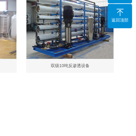
返回顶部
双级10吨反渗透设备