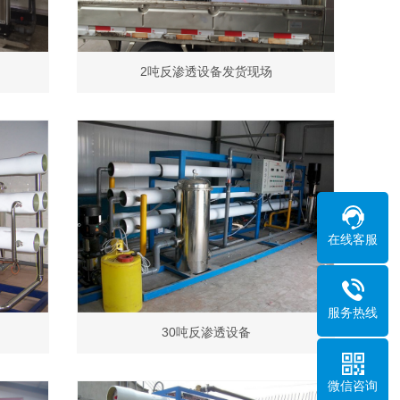
2吨反渗透设备发货现场
在线客服
服务热线
30吨反渗透设备
微信咨询