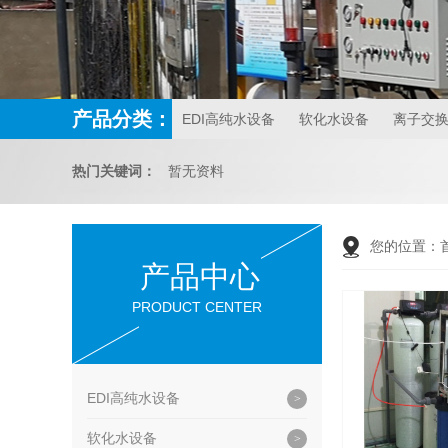
产品分类：
EDI高纯水设备
软化水设备
离子交
热门关键词：
暂无资料
您的位置：
产品中心
PRODUCT CENTER
EDI高纯水设备
软化水设备